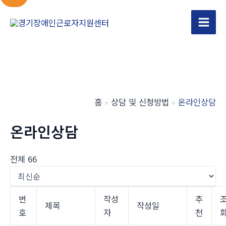
콘
텐
Main
츠
Men
로
건
너
뛰
홈
상담 및 신청방법
온라인상담
기
온라인상담
전체 66
번
작성
추
제목
작성일
호
자
천