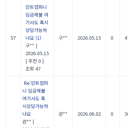
민트컴퍼니
임금체불 여
기서도 혹시
상담가능하
57
나요
(1)
구**
2026.05.15
0
4
구**
|
2026.05.15
|
추천 0
|
조회 47
Re:민트컴퍼
니 임금체불
여기서도 혹
시상담가능하
나요
관**
2026.06.02
0
3
관**
|