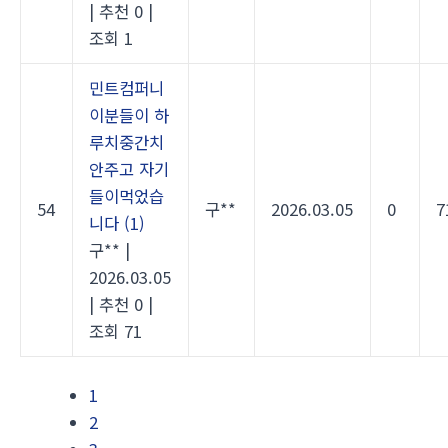
|
추천 0
|
조회 1
민트컴퍼니
이분들이 하
루치중간치
안주고 자기
들이먹었습
54
구**
2026.03.05
0
7
니다
(1)
구**
|
2026.03.05
|
추천 0
|
조회 71
1
2