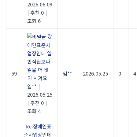
2026.06.09
|
추천 0
|
조회 6
장
애인표준사
업장인데 일
반직원보다
일을 더 많
59
임**
2026.05.25
0
4
이 시켜요
임**
|
2026.05.25
|
추천 0
|
조회 4
Re:장애인표
준사업장인데