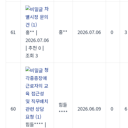
차
별시정 문의
건
(1)
61
홍**
2026.07.06
0
3
홍**
|
2026.07.06
|
추천 0
|
조회 3
청
각중증장애
근로자의 교
육 접근성
및 직무배치
힘들
60
2026.06.09
0
6
관련 상담
****
요청
(1)
힘들****
|