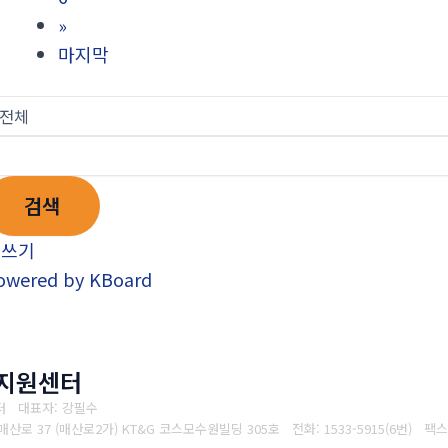
»
마지막
검색
글쓰기
owered by KBoard
지원센터
터 대표자: 강필수
 매산로 37 (매산로2가) KT&G 코스모수원빌딩 305호
전화: 1533-5915
(6번)
팩스: