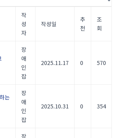
작
추
조
성
작성일
천
회
자
장
고
애
2025.11.17
0
570
인
잡
장
께하는
애
2025.10.31
0
354
인
잡
장