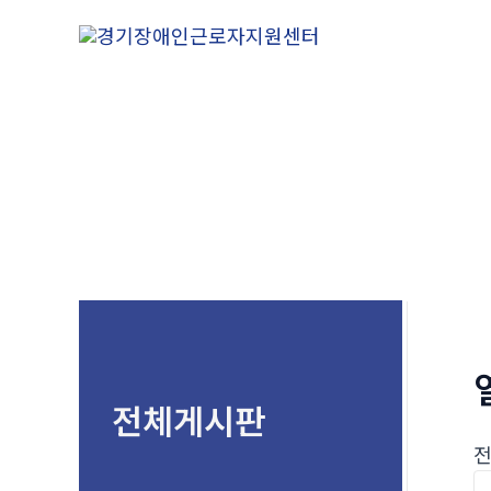
콘
텐
츠
로
건
너
뛰
기
전체게시판
전