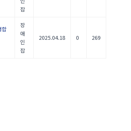
인
잡
장
행합
애
2025.04.18
0
269
인
잡