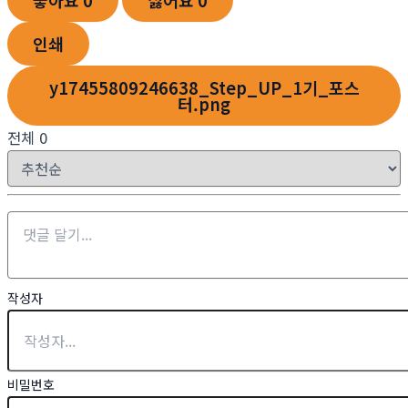
좋아요
0
싫어요
0
인쇄
y17455809246638_Step_UP_1기_포스
터.png
전체
0
작성자
비밀번호