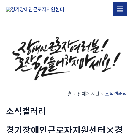
콘
텐
Main
츠
Men
로
건
너
뛰
기
홈
전체게시판
소식갤러리
소식갤러리
경기장애인근로자지원센터×경