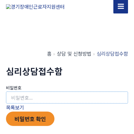
콘
텐
Main
츠
Men
로
건
너
뛰
홈
상담 및 신청방법
심리상담접수함
기
심리상담접수함
비밀번호
목록보기
비밀번호 확인